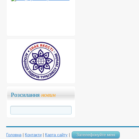
Розсилання
новин
Головна
|
Контакти
|
Карта сайту
|
Зателефонуйте мені