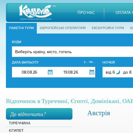
ПРО НАС
ОПЛАТА 
ПАКЕТНІ ТУРИ
ЄВРОПЕЙСЬКІ ОПЕРАТОРИ
EКСКУРСІЙНІ ТУРИ
А
КУДИ
з... по...
ДАТА ВИЛЬОТУ
НОЧЕЙ
Відпочинок в Туреччині, Єгипті, Домінікані, ОАЕ,
Австрія
Де
відпочити?
ТУРЕЧЧИНА
ЄГИПЕТ