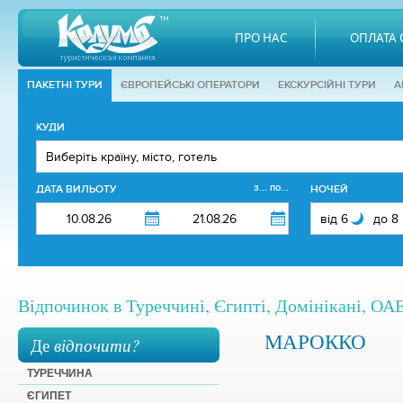
ПРО НАС
ОПЛАТА 
ПАКЕТНІ ТУРИ
ЄВРОПЕЙСЬКІ ОПЕРАТОРИ
EКСКУРСІЙНІ ТУРИ
А
КУДИ
з... по...
ДАТА ВИЛЬОТУ
НОЧЕЙ
Відпочинок в Туреччині, Єгипті, Домінікані, ОАЕ,
МАРОККО
Де
відпочити?
ТУРЕЧЧИНА
ЄГИПЕТ