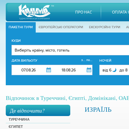
ПРО НАС
ОПЛАТА 
ПАКЕТНІ ТУРИ
ЄВРОПЕЙСЬКІ ОПЕРАТОРИ
EКСКУРСІЙНІ ТУРИ
А
КУДИ
з... по...
ДАТА ВИЛЬОТУ
НОЧЕЙ
Відпочинок в Туреччині, Єгипті, Домінікані, ОАЕ,
ИЗРАЇЛЬ
Де
відпочити?
ТУРЕЧЧИНА
ЄГИПЕТ