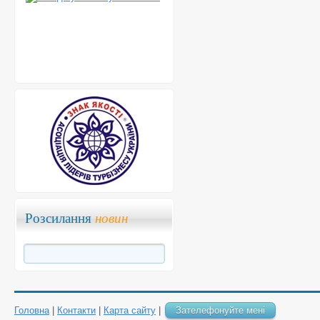
Розсилання
новин
Головна
|
Контакти
|
Карта сайту
|
Зателефонуйте мені