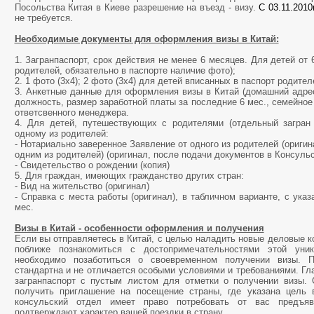
Посольства Китая в Киеве разрешение на въезд - визу.
С 03.11.2010
не требуется.
Необходимые документы для оформления визы в Китай:
1. Загранпаспорт, срок действия не менее 6 месяцев. Для детей от 
родителей, обязательно в паспорте наличие фото);
2. 1 фото (3х4); 2 фото (3х4) для детей вписанных в паспорт родител
3. Анкетные данные для оформления визы в Китай (домашний адрес
должность, размер заработной платы за последние 6 мес., семейное
ответсвенного менеджера.
4. Для детей, путешествующих с родителями (отдельный загран
одному из родителей:
- Нотариально заверенное Заявление от одного из родителей (оригина
одним из родителей) (оригинал, после подачи документов в Консуль
- Свидетельство о рождении (копия)
5. Для граждан, имеющих гражданство других стран:
- Вид на жительство (оригинал)
- Справка с места работы (оригинал), в табличном варианте, с ука
мес.
Визы в Китай - особенности оформления и получения
Если вы отправляетесь в Китай, с целью наладить новые деловые к
поближе познакомиться с достопримечательностями этой уни
необходимо позаботиться о своевременном получении визы. 
стандартна и не отличается особыми условиями и требованиями. Гл
загранпаспорт с пустым листом для отметки о получении визы.
получить приглашение на посещение страны, где указана цель 
консульский отдел имеет право потребовать от вас предъяв
подтверждают характер вашей поездки в страну.