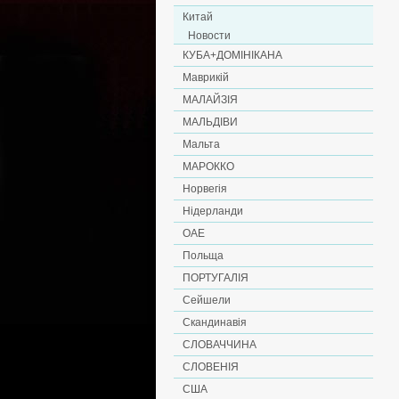
Китай
Новости
КУБА+ДОМІНІКАНА
Маврикій
МАЛАЙЗІЯ
МАЛЬДІВИ
Мальта
МАРОККО
Норвегія
Нідерланди
ОАЕ
Польща
ПОРТУГАЛІЯ
Сейшели
Скандинавія
СЛОВАЧЧИНА
СЛОВЕНІЯ
США