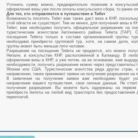
Уточнить сумму можно, предварительно позвонив в консульски
оформления визы уже после оплаты консульского сбора, то ранее о
Для тех, кто отправляется в путешествие в Тибет
Возможность посетить Тибет вам также даст виза в КНР, поскольк
этой области не существует. Тем не менее, для получения визы в К
Тибет, вам необходимо получить официальное разрешение на пое
туристическим агентством Автономного района Тибета (ТАР). 
посещения Тибета только в составе организованной группы тур
необходимо приобрести групповой тур, хотя, на самом деле, кол
группы может быть меньше пяти человек.
Разрешение на посещение Тибета не продается, его можно полу
Непале, в консульстве КНР, расположенной в Катманду. В любо
оформление визы в КНР, а уже потом, на ее основании, вам выдаду
необходимости, получить разрешение можно через представительст
Японии или США. Туристические агентства ряда других стран, 
направлении, также принимают заявки на получение разрешения на 
В заявлении на получение заявки вам необходимо будет ук
направление вашего путешествия, свои личные данные. Не стоит 
получения разрешения. Вы можете быть задержаны на первом 
приобрести билеты на любой вид транспорта без предоставления 
переплатой.