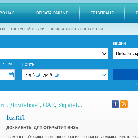
РО НАС
ОПЛАТА ONLINE
СПІВПРАЦЯ
ОРИ
EКСКУРСІЙНІ ТУРИ
АВІА ТА АВТОБУСНІ ЧАРТЕРИ
ЗВІДКИ
з... по...
НОЧЕЙ
ті, Домінікані, ОАЕ, Україні...
Китай
ДОКУМЕНТЫ ДЛЯ ОТКРЫТИЯ ВИЗЫ
Граждане Украины при пересечении границы должны иметь о