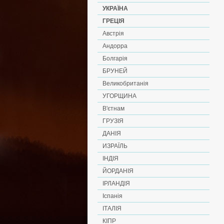
УКРАЇНА
ГРЕЦІЯ
Австрія
Андорра
Болгарія
БРУНЕЙ
Великобританія
УГОРЩИНА
В'єтнам
ГРУЗІЯ
ДАНІЯ
ИЗРАЇЛЬ
ІНДІЯ
ЙОРДАНІЯ
ІРЛАНДІЯ
Іспанія
ІТАЛІЯ
КІПР