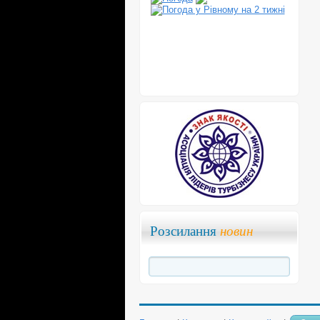
Розсилання
новин