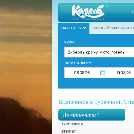
П
ПАКЕТНІ ТУРИ
ЄВРОПЕЙСЬКІ ОПЕРАТ
КУДИ
ДАТА ВИЛЬОТУ
Відпочинок в Туреччині, Єгип
Де
відпочити?
ТУРЕЧЧИНА
ЄГИПЕТ