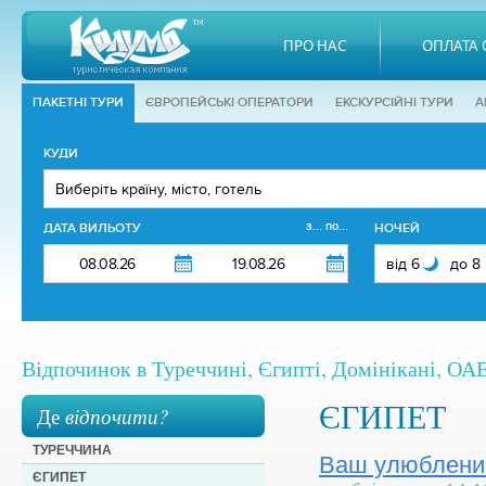
ПРО НАС
ОПЛАТА 
ПАКЕТНІ ТУРИ
ЄВРОПЕЙСЬКІ ОПЕРАТОРИ
EКСКУРСІЙНІ ТУРИ
А
КУДИ
з... по...
ДАТА ВИЛЬОТУ
НОЧЕЙ
Відпочинок в Туреччині, Єгипті, Домінікані, ОАЕ,
ЄГИПЕТ
Де
відпочити?
ТУРЕЧЧИНА
Ваш улюблений
ЄГИПЕТ