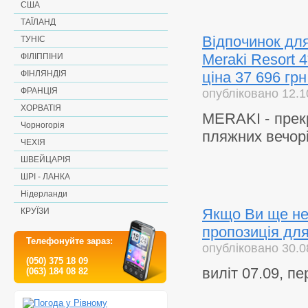
США
ТАЇЛАНД
Відпочинок для
ТУНІС
Meraki Resort 4
ФІЛІППІНИ
ціна 37 696 грн
ФІНЛЯНДІЯ
ФРАНЦІЯ
опубліковано 12.1
ХОРВАТІЯ
MERAKI - прекр
Чорногорія
пляжних вечорі
ЧЕХІЯ
ШВЕЙЦАРІЯ
ШРІ - ЛАНКА
Нідерланди
Якщо Ви ще не 
КРУЇЗИ
пропозиція дл
Телефонуйте зараз:
опубліковано 30.0
(050) 375 18 09
виліт 07.09, пе
(063) 184 08 82