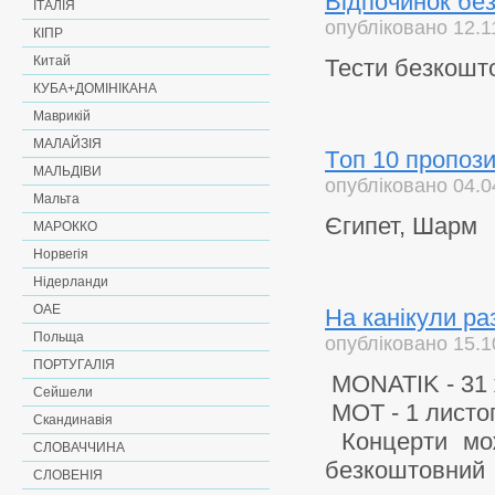
Відпочинок бе
ІТАЛІЯ
опубліковано 12.1
КІПР
Китай
Тести безкошт
КУБА+ДОМІНІКАНА
Маврикій
МАЛАЙЗІЯ
Тoп 10 пропози
МАЛЬДІВИ
опубліковано 04.0
Мальта
Єгипет, Шарм
МАРОККО
Норвегія
Нідерланди
ОАЕ
На канікули ра
Польща
опубліковано 15.1
ПОРТУГАЛІЯ
MONATIK - 31
Сейшели
МОТ - 1 лист
Скандинавія
Концерти можу
СЛОВАЧЧИНА
безкоштовний
СЛОВЕНІЯ