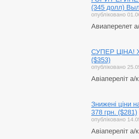
(345 долл) Выл
опубліковано 01.0
Авиаперелет а/
СУПЕР ЦІНА! Ху
($353)
опубліковано 25.0
Авіапереліт а/к
Знижені ціни на
378 грн. ($281)
опубліковано 14.0
Авіапереліт а/