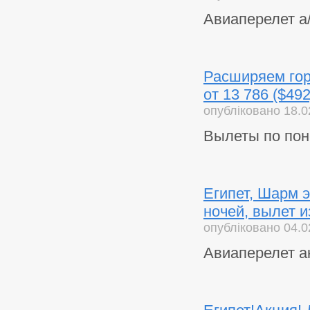
Авиаперелет а
Расширяем гор
от 13 786 ($49
опубліковано 18.0
Вылеты по пон
Египет, Шарм э
ночей, вылет и
опубліковано 04.0
Авиаперелет ак