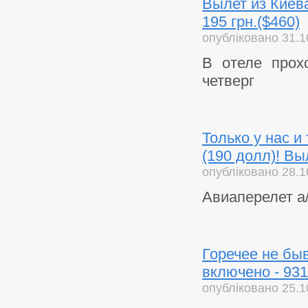
Вылет из Киев
195 грн.($460)
опубліковано 31.1
В отеле прох
четверг
Только у нас и
(190 долл)! В
опубліковано 28.1
Авиаперелет а/
Горечее не бы
включено - 931
опубліковано 25.1