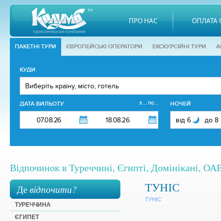
ПРО НАС
ОПЛАТА 
ПАКЕТНІ ТУРИ
ЄВРОПЕЙСЬКІ ОПЕРАТОРИ
EКСКУРСІЙНІ ТУРИ
А
КУДИ
з... по...
ДАТА ВИЛЬОТУ
НОЧЕЙ
Відпочинок в Туреччині, Єгипті, Домінікані, ОАЕ,
ТУНІС
Де
відпочити?
ТУНІС
ТУРЕЧЧИНА
ЄГИПЕТ