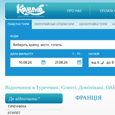
ПРО НАС
ОПЛАТА 
ПАКЕТНІ ТУРИ
ЄВРОПЕЙСЬКІ ОПЕРАТОРИ
EКСКУРСІЙНІ ТУРИ
А
КУДИ
з... по...
ДАТА ВИЛЬОТУ
НОЧЕЙ
Відпочинок в Туреччині, Єгипті, Домінікані, ОАЕ,
ФРАНЦІЯ
Де
відпочити?
ТУРЕЧЧИНА
ЄГИПЕТ