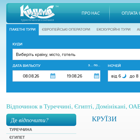
ПРО НАС
ОПЛАТА 
ПАКЕТНІ ТУРИ
ЄВРОПЕЙСЬКІ ОПЕРАТОРИ
EКСКУРСІЙНІ ТУРИ
А
КУДИ
з... по...
ДАТА ВИЛЬОТУ
НОЧЕЙ
Відпочинок в Туреччині, Єгипті, Домінікані, ОАЕ,
КРУЇЗИ
Де
відпочити?
ТУРЕЧЧИНА
ЄГИПЕТ