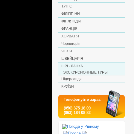
ТУНІС
ФІЛІППІНИ
ФІНЛЯНДІЯ
ФРАНЦІЯ
ХОРВАТІЯ
Чорногорія
ЧЕХІЯ
ШВЕЙЦАРІЯ
ШРІ - ЛАНКА
ЭКСКУРСИОННЫЕ ТУРЫ
Нідерланди
КРУЇЗИ
Телефонуйте зараз:
(050) 375 18 09
(063) 184 08 82