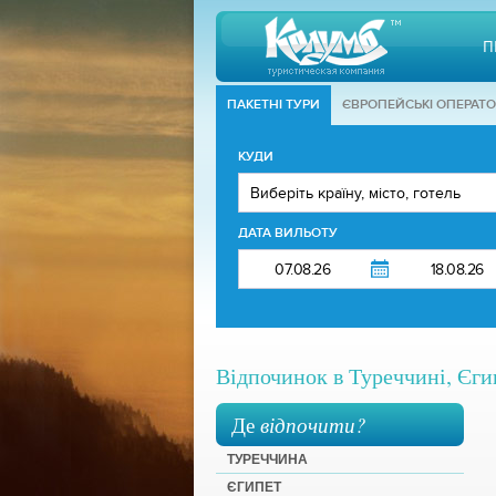
П
ПАКЕТНІ ТУРИ
ЄВРОПЕЙСЬКІ ОПЕРАТ
КУДИ
ДАТА ВИЛЬОТУ
Відпочинок в Туреччині, Єгип
Де
відпочити?
ТУРЕЧЧИНА
ЄГИПЕТ