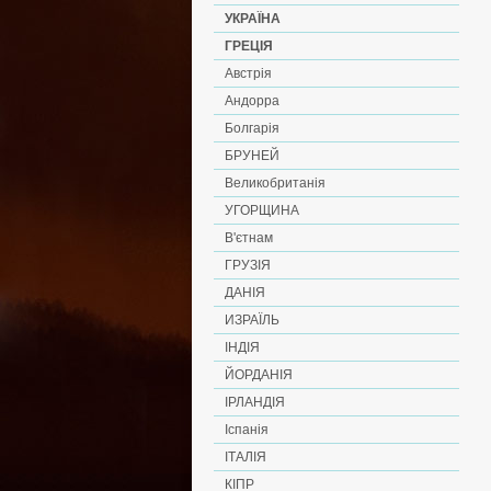
УКРАЇНА
ГРЕЦІЯ
Австрія
Андорра
Болгарія
БРУНЕЙ
Великобританія
УГОРЩИНА
В'єтнам
ГРУЗІЯ
ДАНІЯ
ИЗРАЇЛЬ
ІНДІЯ
ЙОРДАНІЯ
ІРЛАНДІЯ
Іспанія
ІТАЛІЯ
КІПР