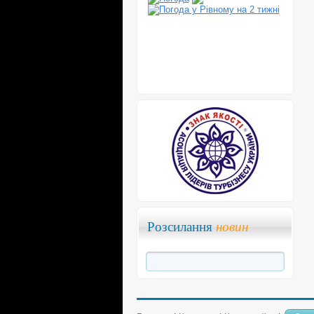
Розсилання
новин