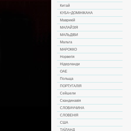
Китай
КУБА+ДОМІНІКАНА
Маврикій
МАЛАЙЗІЯ
МАЛЬДІВИ
Мальта
МАРОККО
Норвегія
Нідерланди
ОАЕ
Польща
ПОРТУГАЛІЯ
Сейшели
Скандинавія
СЛОВАЧЧИНА
СЛОВЕНІЯ
США
ТАЇЛАНД