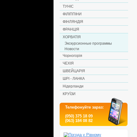
ТУНІС
ФІЛІППІНИ
ФІНЛЯНДІЯ
ФРАНЦІЯ
ХОРВАТІЯ
Экскурсионные программы
Новости
Чорногорія
ЧЕХІЯ
ШВЕЙЦАРІЯ
ШРІ - ЛАНКА
Нідерланди
КРУЇЗИ
Телефонуйте зараз:
(050) 375 18 09
(063) 184 08 82