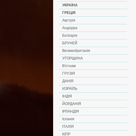
УКРАЇНА
ГРЕЦІЯ
Австрія
Андорра
Болгарія
БРУНЕЙ
Великобританія
УГОРЩИНА
В'єтнам
ГРУЗІЯ
ДАНІЯ
ИЗРАЇЛЬ
ІНДІЯ
ЙОРДАНІЯ
ІРЛАНДІЯ
Іспанія
ІТАЛІЯ
КІПР