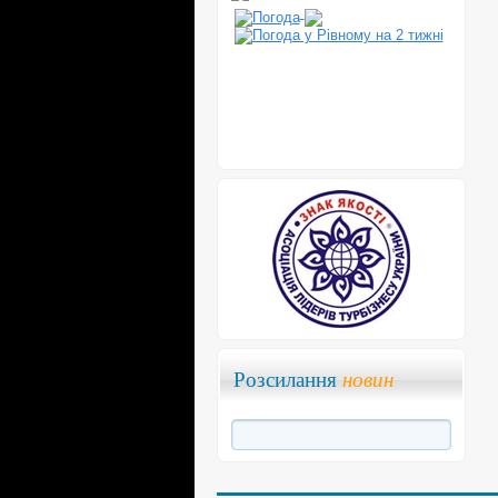
Розсилання
новин