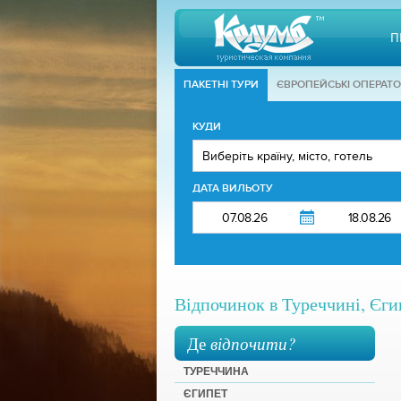
П
ПАКЕТНІ ТУРИ
ЄВРОПЕЙСЬКІ ОПЕРАТ
КУДИ
ДАТА ВИЛЬОТУ
Відпочинок в Туреччині, Єгип
Де
відпочити?
ТУРЕЧЧИНА
ЄГИПЕТ