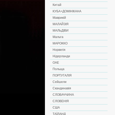
Китай
КУБА+ДОМІНІКАНА
Маврикій
МАЛАЙЗІЯ
МАЛЬДІВИ
Мальта
МАРОККО
Норвегія
Нідерланди
ОАЕ
Польща
ПОРТУГАЛІЯ
Сейшели
Скандинавія
СЛОВАЧЧИНА
СЛОВЕНІЯ
США
ТАЇЛАНД