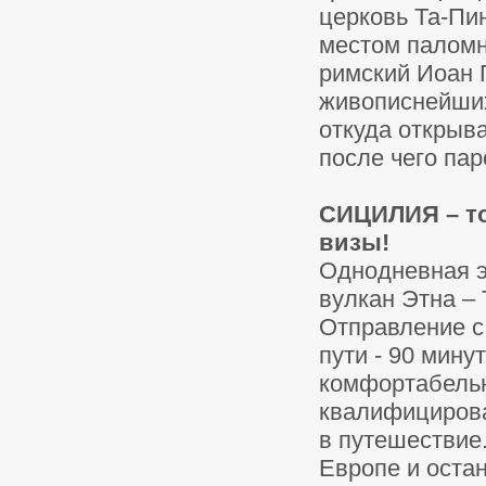
церковь Та-Пин
местом паломн
римский Иоан П
живописнейших
откуда открыв
после чего пар
СИЦИЛИЯ – то
визы!
Однодневная э
вулкан Этна –
Отправление с
пути - 90 мину
комфортабельн
квалифицирова
в путешествие.
Европе и оста