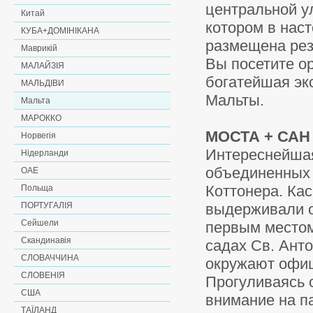
центральной у
Китай
котором в нас
КУБА+ДОМІНІКАНА
размещена рез
Маврикій
Вы посетите о
МАЛАЙЗІЯ
богатейшая эк
МАЛЬДІВИ
Мальты.
Мальта
МАРОККО
МОСТА + САН 
Норвегія
Интереснейшая
Нідерланди
объединенных 
ОАЕ
Коттонера. Ка
Польща
ПОРТУГАЛІЯ
выдерживали о
Сейшели
первым местом
Скандинавія
садах Св. Ант
СЛОВАЧЧИНА
окружают офиц
СЛОВЕНІЯ
Прогуливаясь 
США
внимание на п
ТАЇЛАНД