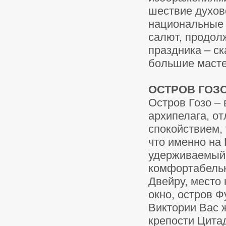
шествие духов
национальные 
салют, продол
праздника – с
большие масте
ОСТРОВ ГОЗО 
Остров Гозо – 
архипелага, о
спокойствием,
что именно на 
удерживаемый 
комфортабельн
Двейру, место
окно, остров Ф
Виктории Вас 
крепости Цита