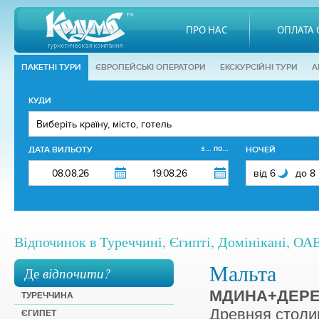
ПРО НАС
ОПЛАТА 
ПАКЕТНІ ТУРИ
ЄВРОПЕЙСЬКІ ОПЕРАТОРИ
EКСКУРСІЙНІ ТУРИ
А
КУДИ
з... по...
ДАТА ВИЛЬОТУ
НОЧЕЙ
Відпочинок в Туреччині, Єгипті, Домінікані, ОАЕ,
Мальта
Де
відпочити?
МДИНА+ДЕРЕВ
ТУРЕЧЧИНА
Древняя столи
ЄГИПЕТ