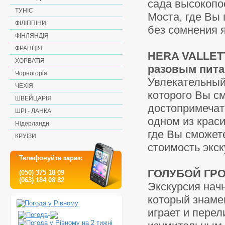
сада высокопо
ТУНІС
Моста, где Вы
ФІЛІППІНИ
без сомнения 
ФІНЛЯНДІЯ
ФРАНЦІЯ
HERA VALLETT
ХОРВАТІЯ
разовым пита
Чорногорія
Увлекательный 
ЧЕХІЯ
которого Вы с
ШВЕЙЦАРІЯ
достопримечат
ШРІ - ЛАНКА
одном из краси
Нідерланди
где Вы сможет
КРУЇЗИ
стоимость экск
Телефонуйте зараз:
ГОЛУБОЙ ГРО
(050) 375 18 09
(063) 184 08 82
Экскурсия начн
который знаме
играет и перел