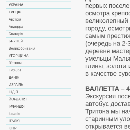
первых поселе
УКРАЇНА
осмотра крепо
ГРЕЦІЯ
великолепный 
Австрія
Андорра
городу, осмот
Болгарія
самым престиж
БРУНЕЙ
(очередь на 2-
Великобританія
деревня масте
УГОРЩИНА
умельцы Мальт
В'єтнам
глины, золота
ГРУЗІЯ
в качестве сув
ДАНІЯ
ИЗРАЇЛЬ
ВАЛЛЕТТА – 4
ІНДІЯ
Экскурсия пос
ЙОРДАНІЯ
автобус доста
ІРЛАНДІЯ
Тритона мы на
Іспанія
старинным уло
ІТАЛІЯ
открывается в
КІПР