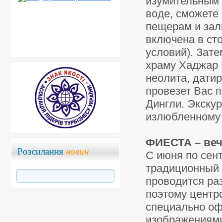
изумительным 
воде, сможете
пещерам и зали
включена в сто
условий). Зат
храму Хаджар 
неолита, датир
провезет Вас 
Дингли. Экскур
излюбленному 
ФИЕСТА – вече
Розсилання
новин
С июня по сен
традиционный 
проводится раз
поэтому центр
специально оф
изображениями