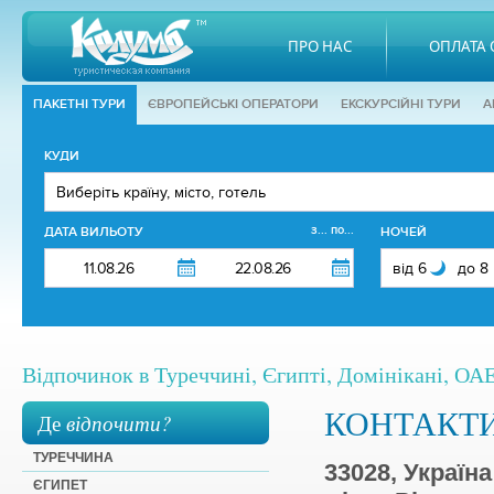
ПРО НАС
ОПЛАТА 
ПАКЕТНІ ТУРИ
ЄВРОПЕЙСЬКІ ОПЕРАТОРИ
EКСКУРСІЙНІ ТУРИ
А
КУДИ
з... по...
ДАТА ВИЛЬОТУ
НОЧЕЙ
Відпочинок в Туреччині, Єгипті, Домінікані, ОАЕ,
КОНТАКТ
Де
відпочити?
ТУРЕЧЧИНА
33028, Україна
ЄГИПЕТ