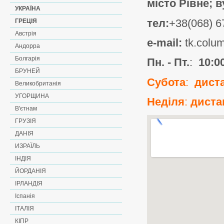
місто Рівне; в
УКРАЇНА
тел:
+38(068) 6
ГРЕЦІЯ
Австрія
e-mail:
tk.colu
Андорра
Болгарія
Пн. - Пт.
:
10:00
БРУНЕЙ
Субота
:
диста
Великобританія
УГОРЩИНА
Неділя
:
диста
В'єтнам
ГРУЗІЯ
ДАНІЯ
ИЗРАЇЛЬ
ІНДІЯ
ЙОРДАНІЯ
ІРЛАНДІЯ
Іспанія
ІТАЛІЯ
КІПР