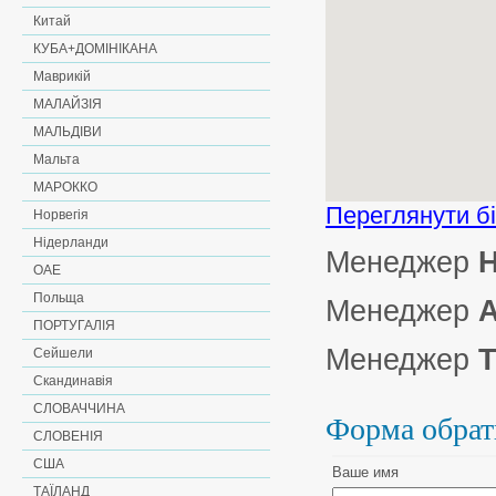
Китай
КУБА+ДОМІНІКАНА
Маврикій
МАЛАЙЗІЯ
МАЛЬДІВИ
Мальта
МАРОККО
Переглянути б
Норвегія
Нідерланди
Менеджер
Н
ОАЕ
Польща
Менеджер
А
ПОРТУГАЛІЯ
Менеджер
Т
Сейшели
Скандинавія
СЛОВАЧЧИНА
Форма обрат
СЛОВЕНІЯ
США
Ваше имя
ТАЇЛАНД