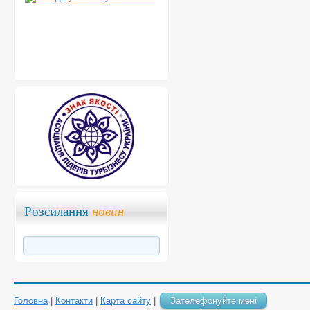
Розсилання
новин
Головна
|
Контакти
|
Карта сайту
|
Зателефонуйте мені