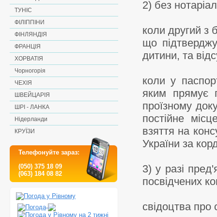
2) без нотаріал
ТУНІС
ФІЛІППІНИ
коли другий з 
ФІНЛЯНДІЯ
що підтверджу
ФРАНЦІЯ
дитини, та відс
ХОРВАТІЯ
Чорногорія
коли у паспор
ЧЕХІЯ
яким прямує г
ШВЕЙЦАРІЯ
проїзному доку
ШРІ - ЛАНКА
постійне місц
Нідерланди
взяття на кон
КРУЇЗИ
України за кор
Телефонуйте зараз:
(050) 375 18 09
3) у разі пред
(063) 184 08 82
посвідчених ко
свідоцтва про 