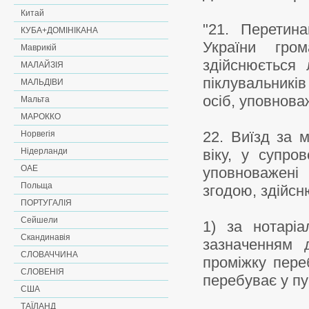
Китай
"21. Перетин
КУБА+ДОМІНІКАНА
України гром
Маврикій
здійснюється 
МАЛАЙЗІЯ
піклувальників
МАЛЬДІВИ
осіб, уповнова
Мальта
МАРОККО
22. Виїзд за м
Норвегія
Нідерланди
віку, у супро
ОАЕ
уповноважені
Польща
згодою, здійсн
ПОРТУГАЛІЯ
Сейшели
1) за нотаріа
Скандинавія
зазначенням 
СЛОВАЧЧИНА
проміжку пере
СЛОВЕНІЯ
перебуває у пу
США
ТАЇЛАНД