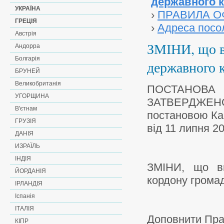
державного к
УКРАЇНА
›
ПРАВИЛА 
ГРЕЦІЯ
›
Адреса посо
Австрія
ЗМІНИ, що в
Андорра
Болгарія
державного 
БРУНЕЙ
Великобританія
ПОСТАНОВА
УГОРЩИНА
ЗАТВЕРДЖЕН
В'єтнам
постановою Каб
ГРУЗІЯ
від 11 липня 2
ДАНІЯ
ИЗРАЇЛЬ
ІНДІЯ
ЗМІНИ, що вн
ЙОРДАНІЯ
кордону грома
ІРЛАНДІЯ
Іспанія
ІТАЛІЯ
Доповнити Прав
КІПР