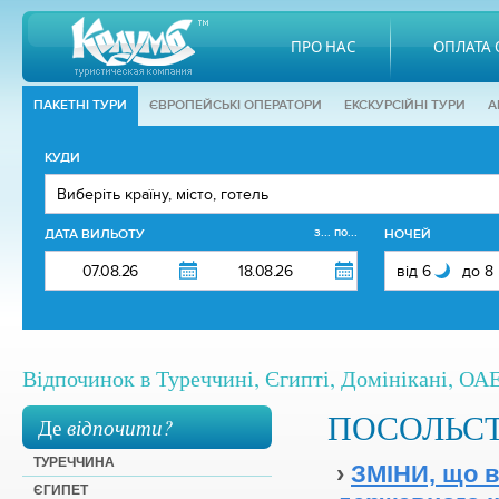
ПРО НАС
ОПЛАТА 
ПАКЕТНІ ТУРИ
ЄВРОПЕЙСЬКІ ОПЕРАТОРИ
EКСКУРСІЙНІ ТУРИ
А
КУДИ
з... по...
ДАТА ВИЛЬОТУ
НОЧЕЙ
Відпочинок в Туреччині, Єгипті, Домінікані, ОАЕ,
ПОСОЛЬС
Де
відпочити?
ТУРЕЧЧИНА
›
ЗМІНИ, що 
ЄГИПЕТ