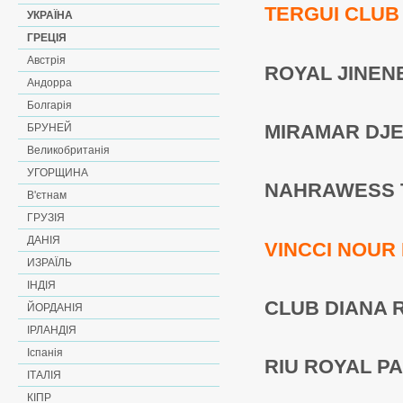
TERGUI CLUB 3
УКРАЇНА
ГРЕЦІЯ
Австрія
ROYAL JINENE 
Андорра
Болгарія
MIRAMAR DJER
БРУНЕЙ
Великобританія
УГОРЩИНА
NAHRAWESS TH
В'єтнам
ГРУЗІЯ
ДАНІЯ
VINCCI NOUR P
ИЗРАЇЛЬ
ІНДІЯ
CLUB DIANA RI
ЙОРДАНІЯ
ІРЛАНДІЯ
Іспанія
RIU ROYAL PAL
ІТАЛІЯ
КІПР