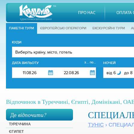
ПРО НАС
ОПЛАТА 
ПАКЕТНІ ТУРИ
ЄВРОПЕЙСЬКІ ОПЕРАТОРИ
EКСКУРСІЙНІ ТУРИ
А
КУДИ
з... по...
ДАТА ВИЛЬОТУ
НОЧЕЙ
Відпочинок в Туреччині, Єгипті, Домінікані, ОАЕ,
СПЕЦИАЛ
Де
відпочити?
ТУНІС
› СПЕЦИА
ТУРЕЧЧИНА
ЄГИПЕТ