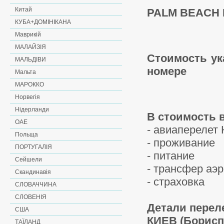
Китай
PALM BEACH P
КУБА+ДОМІНІКАНА
Маврикій
МАЛАЙЗІЯ
Стоимость ук
МАЛЬДІВИ
номере
Мальта
МАРОККО
Норвегія
Нідерланди
В стоимость 
ОАЕ
- авиаперелет
Польща
- проживание
ПОРТУГАЛІЯ
- питание
Сейшели
- трансфер аэр
Скандинавія
- страховка
СЛОВАЧЧИНА
СЛОВЕНІЯ
Детали перел
США
КИЕВ (Борисп
ТАЇЛАНД